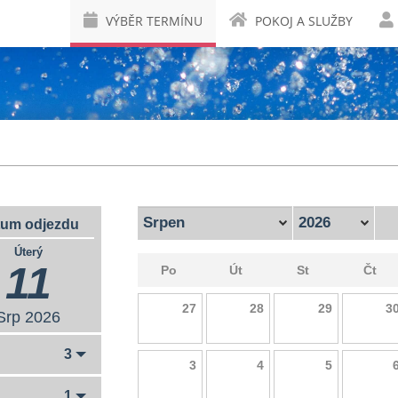
VÝBĚR TERMÍNU
POKOJ A SLUŽBY
tum odjezdu
Úterý
11
Po
Út
St
Čt
27
28
29
3
Srp
2026
CZK
4500
CZK
4500
CZK
4500
CZK
450
3
3
4
5
CZK
4500
CZK
4500
CZK
4500
CZK
450
1