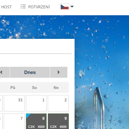
HOST
POTVRZENÍ
Dnes
Pá
So
Ne
0
31
1
2
0
CZK
4500
CZK
4500
CZK
4500
6
7
8
9
0
CZK
4500
CZK
4500
CZK
4500