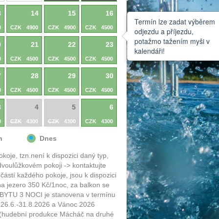
3
14
15
16
Termín lze zadat výběrem
0
CZK
4900
CZK
4900
CZK
4500
odjezdu a příjezdu,
potažmo tažením myši v
0
21
22
23
kalendáři!
0
CZK
4500
CZK
4500
CZK
4500
7
28
29
30
0
CZK
4500
CZK
4500
CZK
4500
3
4
5
6
0
CZK
4300
CZK
4300
CZK
4300
n
Dnes
oje, tzn.není k dispozici daný typ,
dvoulůžkovém pokoji -> kontaktujte
ástí každého pokoje, jsou k dispozici
 na jezero 350 Kč/1noc, za balkon se
OBYTU 3 NOCI je stanovena v termínu
y 26.6.-31.8.2026 a Vánoc 2026
I (hudební produkce Mácháč na druhé