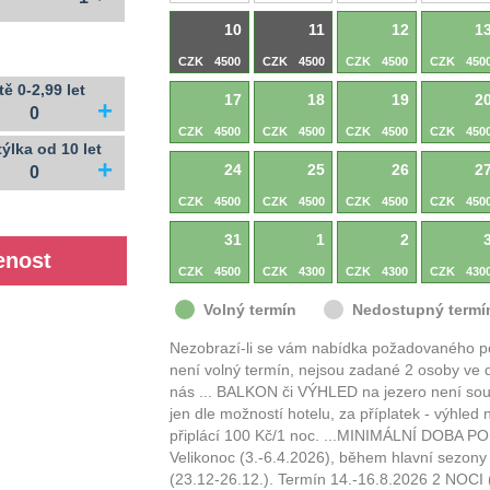
10
11
12
1
CZK
4500
CZK
4500
CZK
4500
CZK
450
tě 0-2,99 let
17
18
19
2
+
CZK
4500
CZK
4500
CZK
4500
CZK
450
týlka od 10 let
+
24
25
26
2
CZK
4500
CZK
4500
CZK
4500
CZK
450
31
1
2
CZK
4500
CZK
4300
CZK
4300
CZK
430
Volný termín
Nedostupný termí
Nezobrazí-li se vám nabídka požadovaného pok
není volný termín, nejsou zadané 2 osoby ve 
nás ... BALKON či VÝHLED na jezero není souč
jen dle možností hotelu, za příplatek - výhled
připlácí 100 Kč/1 noc. ...MINIMÁLNÍ DOBA P
Velikonoc (3.-6.4.2026), během hlavní sezon
(23.12-26.12.). Termín 14.-16.8.2026 2 NOC