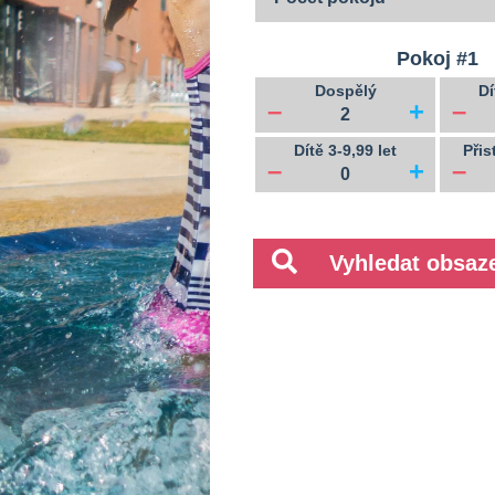
Pokoj #
1
Dospělý
Dí
–
+
–
Dítě 3-9,99 let
Přis
–
+
–