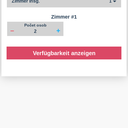
Zimmer insg.
1
Zimmer #
1
Počet osob
–
+